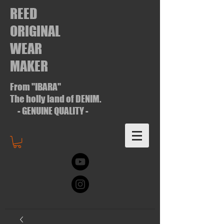
REED
ORIGINAL
WEAR
MAKER
From "IBARA"
The holly land of DENIM.
- GENUINE QUALITY -