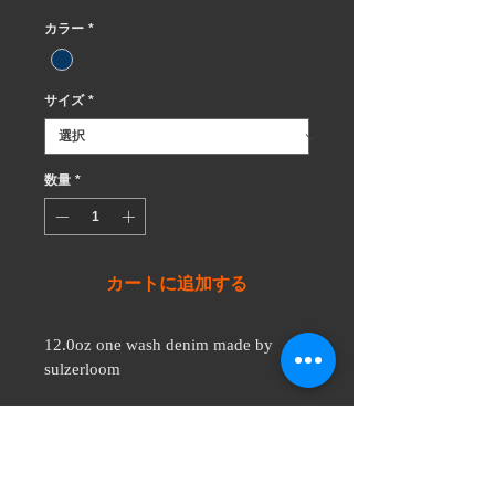
格
カラー
*
サイズ
*
数量
*
カートに追加する
12.0oz one wash denim made by 
sulzerloom
typeBB の3rd型になります
2ndからの変更点は、
ポケットを張り付けからシームポケ
ット