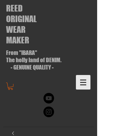
REED
ORIGINAL
WEAR
MAKER
From "IBARA"
The holly land of DENIM.
- GENUINE QUALITY -